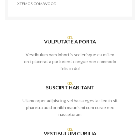
XTEMOS.COM/WOOD
01.
VULPUTATE A PORTA
Vestibulum nam lobortis scelerisque eu mi leo
orci placerat a parturient congue non commodo
felis in dui
02.
SUSCIPIT HABITANT
Ullamcorper adipiscing vel hac a egestas leo in sit
pharetra auctor nibh mauris mi cum curae nec
nasceturam
03.
VESTIBULUM CUBILIA