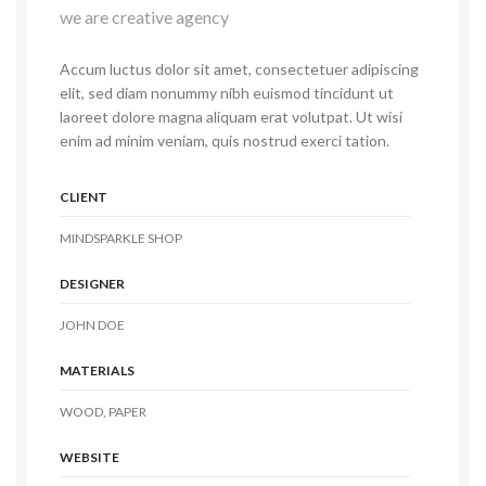
we are creative agency
Accum luctus dolor sit amet, consectetuer adipiscing
elit, sed diam nonummy nibh euismod tincidunt ut
laoreet dolore magna aliquam erat volutpat. Ut wisi
enim ad minim veniam, quis nostrud exerci tation.
CLIENT
MINDSPARKLE SHOP
DESIGNER
JOHN DOE
MATERIALS
WOOD, PAPER
WEBSITE