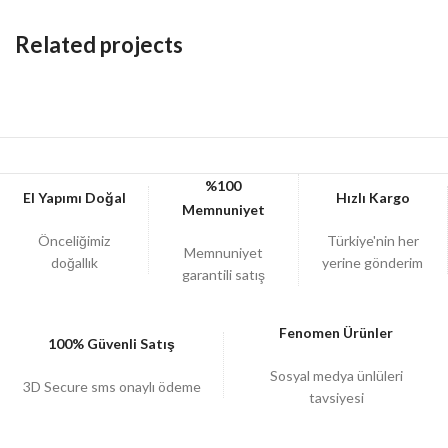
Related projects
Netus eu mollis hac dignis
Furniture
%100
El Yapımı Doğal
Hızlı Kargo
Memnuniyet
Önceliğimiz
Türkiye'nin her
Memnuniyet
doğallık
yerine gönderim
garantili satış
Fenomen Ürünler
100% Güvenli Satış
Sosyal medya ünlüleri
3D Secure sms onaylı ödeme
tavsiyesi