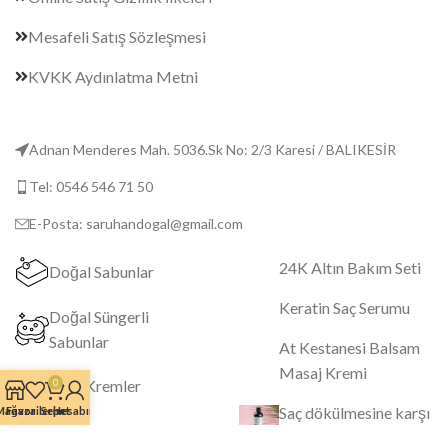
Mesafeli Satış Sözleşmesi
KVKK Aydınlatma Metni
Adnan Menderes Mah. 5036.Sk No: 2/3 Karesi / BALIKESİR
Tel: 0546 546 71 50
E-Posta: saruhandogal@gmail.com
24K Altın Bakım Seti
Doğal Sabunlar
Keratin Saç Serumu
Doğal Süngerli
Sabunlar
At Kestanesi Balsam
Masaj Kremi
Özel Kremler
0
Saç dökülmesine karşı
Mağaza
Favorilerim
Sepet
Hesabım
Serum ve Solüsyonlar
Etkili Şampuan